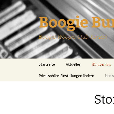
Zum
Inhalt
springen
Boogie Bu
Boogie-Woogie-Club Tanzen
Startseite
Aktuelles
Wir über uns
Privatsphäre-Einstellungen ändern
Story
Histo
Trainingszeit
Sto
Vorstandscha
Trainer