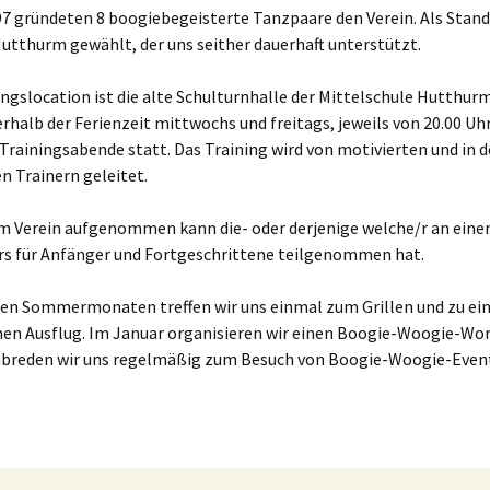
97 gründeten 8 boogiebegeisterte Tanzpaare den Verein. Als Stan
utthurm gewählt, der uns seither dauerhaft unterstützt.
gslocation ist die alte Schulturnhalle der Mittelschule Hutthurm
rhalb der Ferienzeit mittwochs und freitags, jeweils von 20.00 Uhr
Trainingsabende statt. Das Training wird von motivierten und in 
n Trainern geleitet.
im Verein aufgenommen kann die- oder derjenige welche/r an ein
s für Anfänger und Fortgeschrittene teilgenommen hat.
 den Sommermonaten treffen wir uns einmal zum Grillen und zu e
n Ausflug. Im Januar organisieren wir einen Boogie-Woogie-Wo
breden wir uns regelmäßig zum Besuch von Boogie-Woogie-Event