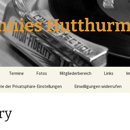
nnies Hutthurm 
Termine
Fotos
Mitgliederbereich
Links
I
rie der Privatsphäre-Einstellungen
2018
Erreichbarkeit
Einwilligungen widerrufen
Vorstandschaft
en
2019
ry
ft
2020