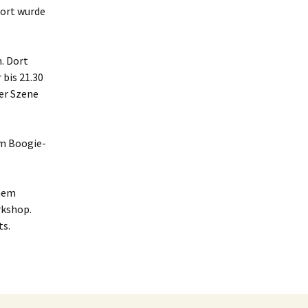
dort wurde
. Dort
 bis 21.30
der Szene
em Boogie-
inem
rkshop.
s.