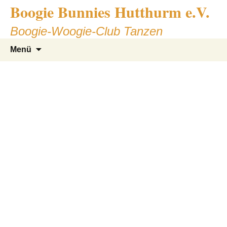
Boogie Bunnies Hutthurm e.V.
Zum
Inhalt
Boogie-Woogie-Club Tanzen
springen
Suche
Menü
nach:
DIASHOW