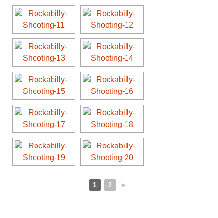
1
2
►