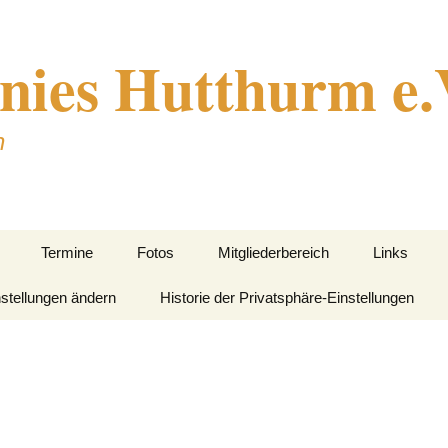
nies Hutthurm e.
n
Termine
Fotos
Mitgliederbereich
Links
nstellungen ändern
2018
Historie der Privatsphäre-Einstellungen
Erreichbarkeit
Vorstandschaft
en
2019
ft
2020