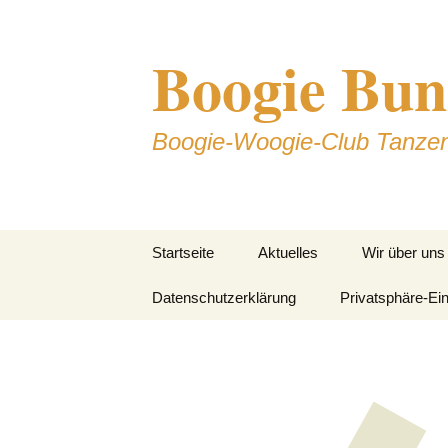
Zum
Inhalt
Boogie Bun
springen
Boogie-Woogie-Club Tanze
Startseite
Aktuelles
Wir über uns
Datenschutzerklärung
Privatsphäre-Ei
Story
Trainingszeit
Vorstandscha
Trainer