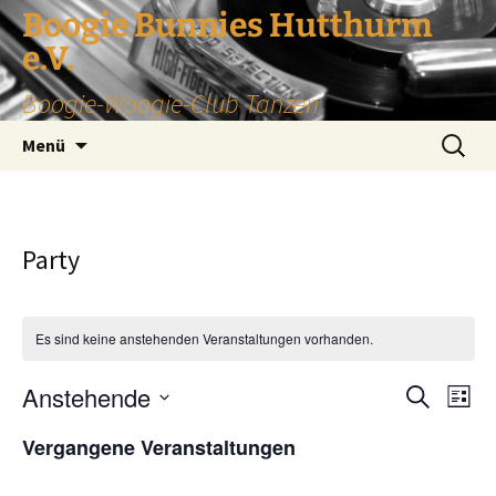
Zum
Boogie Bunnies Hutthurm
Inhalt
e.V.
springen
Boogie-Woogie-Club Tanzen
Suche
Menü
nach:
Party
Es sind keine anstehenden Veranstaltungen vorhanden.
Anstehende
Ver
Veran
Suche
Liste
Ans
Datum
Suche
Vergangene Veranstaltungen
Nav
wählen.
und