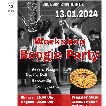
JAN.
Ansic
13
2024
Navig