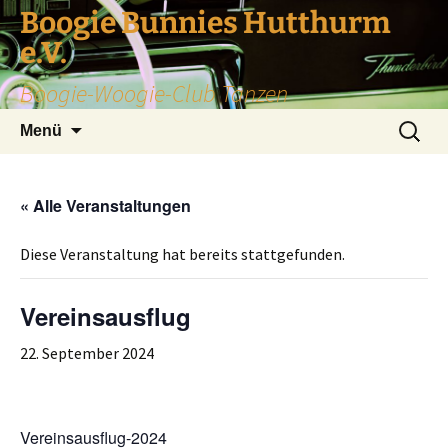
Zum
Boogie Bunnies Hutthurm
Inhalt
e.V.
springen
Boogie-Woogie-Club Tanzen
Suche
Menü
nach:
« Alle Veranstaltungen
Diese Veranstaltung hat bereits stattgefunden.
Vereinsausflug
22. September 2024
Vereinsausflug-2024